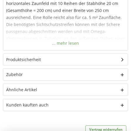
horizontales Zaunfeld mit 10 Reihen der Stabhöhe 20 cm
(Gesamthöhe = 200 cm) und einer Breite von 250 cm
ausreichend. Eine Rolle reicht also für ca. 5 m² Zaunfläche.
Die benötigten Sichtschutzstreifen können mit der Schere
passgenau abgeschnitten werden und mit Omega-
Klemmschienen (s. Zubehör) an den äußersten Stäben einer
Doppelstabmatte fixiert werden.
Material Sichtschutzstreifen
: hochwertiges Vlies PES
Produktsicherheit
(Polyester)
Zubehör
Sichtschutzstreifen für alle handelsüblichen
Doppelstabmatten und Stabgitterzäune
Ähnliche Artikel
UV-beständig und wetterfest
einzelne Streifen in 210 oder 260 cm Länge
Rolle in 26,0 m Länge
Kunden kauften auch
Höhe 19 cm
unifarben, anthrazit
als Zubehör erhältlich: Omega Klemmschienen
Vertrag widerrufen
mit der Schere zuschneidbar