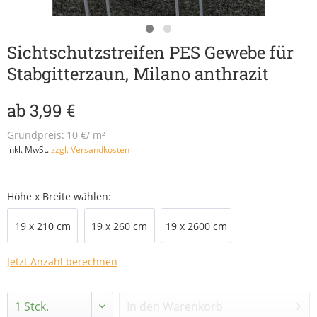
Sichtschutzstreifen PES Gewebe für
Stabgitterzaun, Milano anthrazit
ab 3,99 €
Grundpreis:
10 €/ m²
inkl. MwSt.
zzgl. Versandkosten
Höhe x Breite wählen:
19 x 210 cm
19 x 260 cm
19 x 2600 cm
Jetzt Anzahl berechnen
In den
Warenkorb