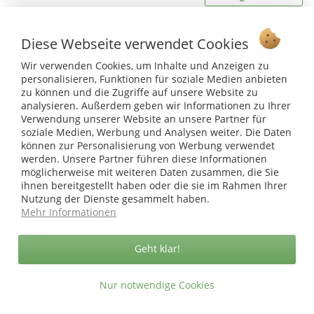
Ab 75 € versandkostenfrei *
Diese Webseite verwendet Cookies
Service Hotline
Wir verwenden Cookies, um Inhalte und Anzeigen zu
personalisieren, Funktionen für soziale Medien anbieten
Shop Service
zu können und die Zugriffe auf unsere Website zu
analysieren. Außerdem geben wir Informationen zu Ihrer
Informationen
Verwendung unserer Website an unsere Partner für
soziale Medien, Werbung und Analysen weiter. Die Daten
können zur Personalisierung von Werbung verwendet
* bei Paketversand. Alle Preise inkl. gesetzl. Mehrwertsteuer zzgl.
werden. Unsere Partner führen diese Informationen
Versandkosten
.
möglicherweise mit weiteren Daten zusammen, die Sie
Copyright © afp marketing gmbh - Alle Rechte vorbehalten
ihnen bereitgestellt haben oder die sie im Rahmen Ihrer
Nutzung der Dienste gesammelt haben.
Mehr Informationen
Sicher zahlen in unserem Onlineshop
Geht klar!
Nur notwendige Cookies