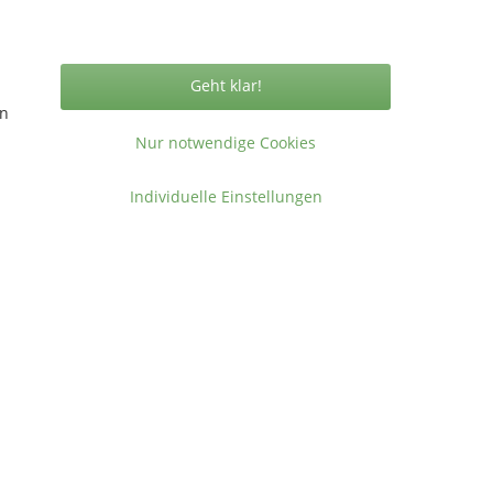
Vertrag widerrufen
Geht klar!
en
Nur notwendige Cookies
ormationen
Individuelle Einstellungen
takt
gemeine Geschäftsbedingungen
ressum
en
.