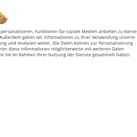
Ab 75 € versandkostenfrei *
personalisieren, Funktionen für soziale Medien anbieten zu könn
n. Außerdem geben wir Informationen zu Ihrer Verwendung unserer
ung und Analysen weiter. Die Daten können zur Personalisierung
Shop Service
Inf
en diese Informationen möglicherweise mit weiteren Daten
die sie im Rahmen Ihrer Nutzung der Dienste gesammelt haben.
Vertrag - widerrufen
Kon
Widerrufsbelehrung
All
Datenschutzerklärung
Imp
Versand- und Zahlungsbedingungen
bei Paketversand. Alle Preise inkl. gesetzl. Mehrwertsteuer zzgl.
Versandkost
Copyright © afp marketing gmbh - Alle Rechte vorbehalten
Sicher zahlen in unserem Onlineshop