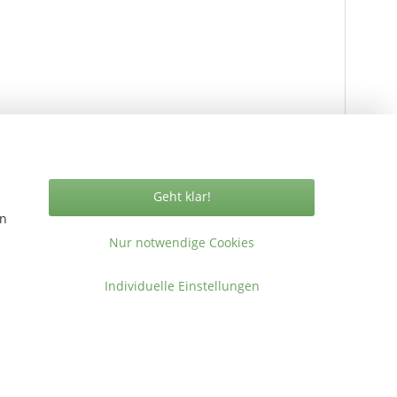
Geht klar!
en
Vertrag widerrufen
Nur notwendige Cookies
Individuelle Einstellungen
ormationen
takt
gemeine Geschäftsbedingungen
ressum