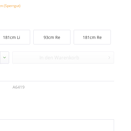
en (Sperrgut)
181cm Li
93cm Re
181cm Re
In den
Warenkorb
A6419