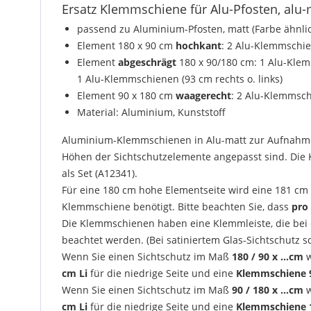
Ersatz Klemmschiene für Alu-Pfosten, alu-
passend zu Aluminium-Pfosten, matt (Farbe ähnli
Element 180 x 90 cm
hochkant
: 2 Alu-Klemmschie
Element
abgeschrägt
180 x 90/180 cm: 1 Alu-Klem
1 Alu-Klemmschienen (93 cm rechts o. links)
Element 90 x 180 cm
waagerecht
: 2 Alu-Klemmsch
Material:
Aluminium, Kunststoff
Aluminium-Klemmschienen in Alu-matt zur Aufnahme v
Höhen der Sichtschutzelemente angepasst sind. Die
als Set (A12341).
Für eine 180 cm hohe Elementseite wird eine 181 cm
Klemmschiene benötigt. Bitte beachten Sie, dass
pro
Die Klemmschienen haben eine Klemmleiste, die bei
beachtet werden. (Bei satiniertem Glas-Sichtschutz s
Wenn Sie einen Sichtschutz im Maß
180 / 90 x ...cm
w
cm Li
für die niedrige Seite und eine
Klemmschiene 
Wenn Sie einen Sichtschutz im Maß
90 / 180 x ...cm
cm Li
für die niedrige Seite und eine
Klemmschiene 