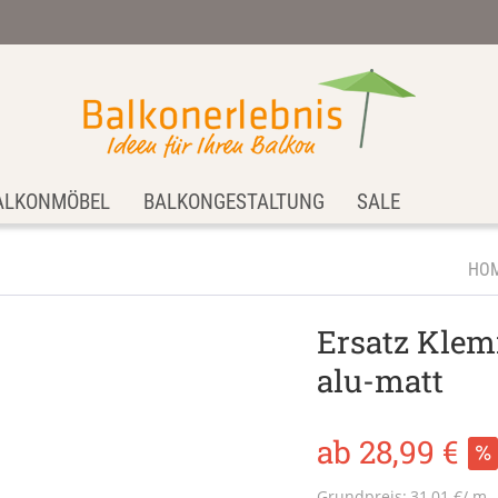
ALKONMÖBEL
BALKONGESTALTUNG
SALE
HO
Ersatz Klem
alu-matt
ab 28,99 €
Grundpreis:
31,01 €/ m