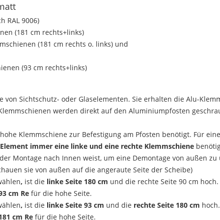
matt
ch RAL 9006)
nen (181 cm rechts+links)
mschienen (181 cm rechts o. links) und
ienen (93 cm rechts+links)
on Sichtschutz- oder Glaselementen. Sie erhalten die Alu-Klemm
 Klemmschienen werden direkt auf den Aluminiumpfosten geschra
 hohe Klemmschiene zur Befestigung am Pfosten benötigt. Für ein
 Element immer eine linke und eine rechte Klemmschiene
benötig
 der Montage nach Innen weist, um eine Demontage von außen zu
chauen sie von außen auf die angeraute Seite der Scheibe)
ählen
,
ist die
linke Seite 180 cm
und die rechte Seite 90 cm hoch.
93 cm Re
für die hohe Seite.
wählen
,
ist die
linke Seite 93 cm
und die
rechte Seite 180 cm
hoch.
181 cm Re
für die hohe Seite.