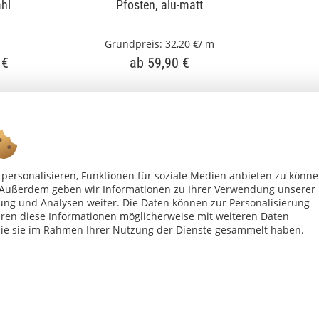
ahl
Pfosten, alu-matt
Grundpreis:
32,20 €/ m
 €
ab 59,90 €
personalisieren, Funktionen für soziale Medien anbieten zu könn
n. Außerdem geben wir Informationen zu Ihrer Verwendung unserer
ung und Analysen weiter. Die Daten können zur Personalisierung
Ab 75 € versandkostenfrei *
en diese Informationen möglicherweise mit weiteren Daten
die sie im Rahmen Ihrer Nutzung der Dienste gesammelt haben.
Shop Service
Inf
Vertrag - widerrufen
Kon
Widerrufsbelehrung
All
Datenschutzerklärung
Imp