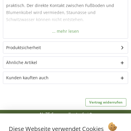
praktisch. Der direkte Kontakt zwischen Fußboden und
Blumenkübel wird vermieden, Staunässe und
Schwitzwasser können nicht entstehen.
Material
: Pulverbeschichtete Metallkonstruktion, Gewinde
und Schrauben verzinkt
Produktsicherheit
Stabiler Pflanzenroller
für Kübel bis 60 kg,
Ähnliche Artikel
größenverstellbar Ø 27 – 32 cm
3 feststellbare Lenkrollen
Kunden kauften auch
Kübelpflanzen können leicht bewegt werden
Gießloch bleibt frei
3 Farben erhältlich
Vertrag widerrufen
Ab 75 € versandkostenfrei *
Service Hotline
Diese Webseite verwendet Cookies