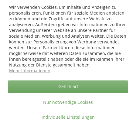
Shop Service
Wir verwenden Cookies, um Inhalte und Anzeigen zu
personalisieren, Funktionen für soziale Medien anbieten
zu können und die Zugriffe auf unsere Website zu
Informationen
analysieren. Außerdem geben wir Informationen zu Ihrer
Verwendung unserer Website an unsere Partner für
soziale Medien, Werbung und Analysen weiter. Die Daten
* bei Paketversand. Alle Preise inkl. gesetzl. Mehrwertsteuer zzgl.
Versandkosten
.
können zur Personalisierung von Werbung verwendet
werden. Unsere Partner führen diese Informationen
Copyright © afp marketing gmbh - Alle Rechte vorbehalten
möglicherweise mit weiteren Daten zusammen, die Sie
ihnen bereitgestellt haben oder die sie im Rahmen Ihrer
Nutzung der Dienste gesammelt haben.
Sicher zahlen in unserem Onlineshop
Mehr Informationen
Geht klar!
Nur notwendige Cookies
Individuelle Einstellungen