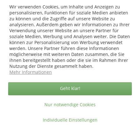
Rückzugsraum
schaffen und damit ideale Bedingungen für
Wir verwenden Cookies, um Inhalte und Anzeigen zu
entspannte Stunde
mehr erfahren »
personalisieren, Funktionen für soziale Medien anbieten
zu können und die Zugriffe auf unsere Website zu
analysieren. Außerdem geben wir Informationen zu Ihrer
Verwendung unserer Website an unsere Partner für
soziale Medien, Werbung und Analysen weiter. Die Daten
Vertrag widerrufen
können zur Personalisierung von Werbung verwendet
werden. Unsere Partner führen diese Informationen
Ab 75 € versandkostenfrei *
möglicherweise mit weiteren Daten zusammen, die Sie
ihnen bereitgestellt haben oder die sie im Rahmen Ihrer
Service Hotline
Nutzung der Dienste gesammelt haben.
Mehr Informationen
Shop Service
Informationen
Geht klar!
Nur notwendige Cookies
* bei Paketversand. Alle Preise inkl. gesetzl. Mehrwertsteuer zzgl.
Versandkosten
.
Copyright © afp marketing gmbh - Alle Rechte vorbehalten
Individuelle Einstellungen
Sicher zahlen in unserem Onlineshop