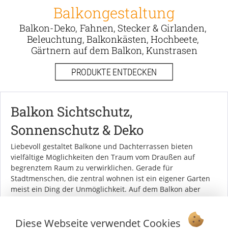
Balkongestaltung
Balkon-Deko, Fahnen, Stecker & Girlanden, 
Beleuchtung, Balkonkästen, Hochbeete, 
Gärtnern auf dem Balkon, Kunstrasen
PRODUKTE ENTDECKEN
Balkon Sichtschutz,
Sonnenschutz & Deko
Liebevoll gestaltet Balkone und Dachterrassen bieten
vielfältige Möglichkeiten den Traum vom Draußen auf
begrenztem Raum zu verwirklichen. Gerade für
Stadtmenschen, die zentral wohnen ist ein eigener Garten
meist ein Ding der Unmöglichkeit. Auf dem Balkon aber
schaffen Sie sich fernab von Straßenlärm und Alltagshektik
eine eigene Ruhe-Oase. Auf dem Balkon oder der
Dachterrasse lässt sich ganz leicht ein
privater
Diese Webseite verwendet Cookies